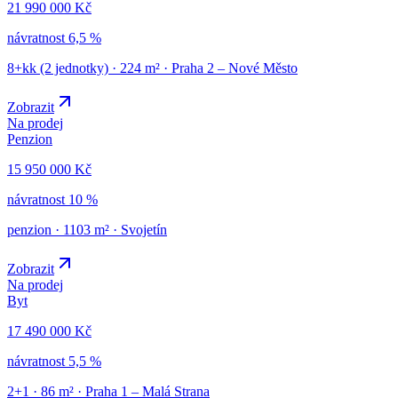
21 990 000 Kč
návratnost
6,5 %
8+kk (2 jednotky)
·
224
m² ·
Praha 2 – Nové Město
Zobrazit
Na prodej
Penzion
15 950 000 Kč
návratnost
10 %
penzion
·
1103
m² ·
Svojetín
Zobrazit
Na prodej
Byt
17 490 000 Kč
návratnost
5,5 %
2+1
·
86
m² ·
Praha 1 – Malá Strana