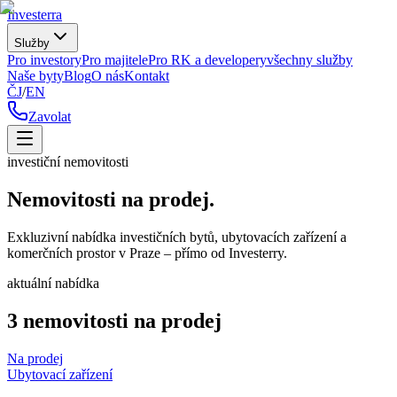
Investerra
Služby
Pro investory
Pro majitele
Pro RK a developery
všechny služby
Naše byty
Blog
O nás
Kontakt
ČJ
/
EN
Zavolat
investiční nemovitosti
Nemovitosti na prodej.
Exkluzivní nabídka investičních bytů, ubytovacích zařízení a
komerčních prostor v Praze – přímo od Investerry.
aktuální nabídka
3 nemovitosti na prodej
Na prodej
Ubytovací zařízení