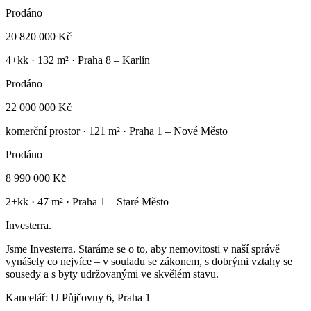
Prodáno
20 820 000 Kč
4+kk
·
132
m² ·
Praha 8 – Karlín
Prodáno
22 000 000 Kč
komerční prostor
·
121
m² ·
Praha 1 – Nové Město
Prodáno
8 990 000 Kč
2+kk
·
47
m² ·
Praha 1 – Staré Město
Investerra.
Jsme Investerra. Staráme se o to, aby nemovitosti v naší správě
vynášely co nejvíce – v souladu se zákonem, s dobrými vztahy se
sousedy a s byty udržovanými ve skvělém stavu.
Kancelář: U Půjčovny 6, Praha 1