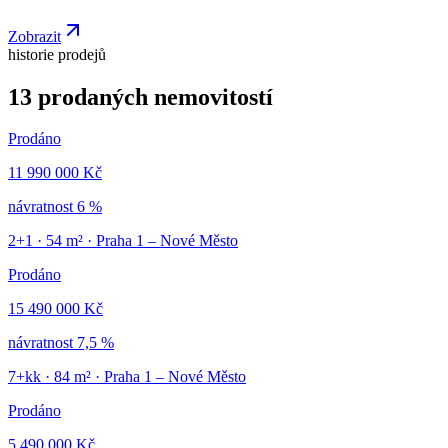
Zobrazit
historie prodejů
13 prodaných nemovitostí
Prodáno
11 990 000 Kč
návratnost
6 %
2+1
·
54
m² ·
Praha 1 – Nové Město
Prodáno
15 490 000 Kč
návratnost
7,5 %
7+kk
·
84
m² ·
Praha 1 – Nové Město
Prodáno
5 490 000 Kč