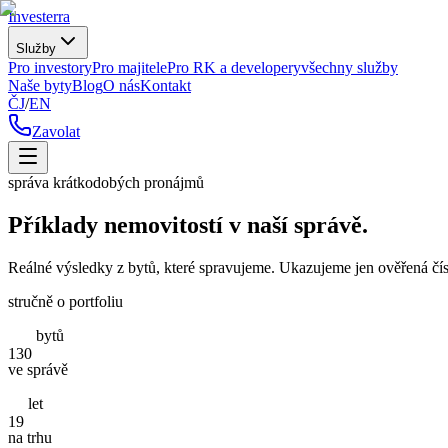
Investerra
Služby
Pro investory
Pro majitele
Pro RK a developery
všechny služby
Naše byty
Blog
O nás
Kontakt
ČJ
/
EN
Zavolat
správa krátkodobých pronájmů
Příklady nemovitostí v naší správě.
Reálné výsledky z bytů, které spravujeme. Ukazujeme jen ověřená čí
stručně o portfoliu
bytů
130
ve správě
let
19
na trhu