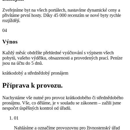
Zveřejníme byt na všech portálech, nastavíme dynamické ceny a
přivítáme první hosty. Díky 45 000 recenzím se nové byty rychle
rozjíždějí.
04
Výnos
Každý měsíc obdržíte přehledné vyúčtování s výpisem všech
pobytů, vašeho výdělku, obsazenosti a provedených prací. Peníze
jsou na účtu do 5 dnů.
krátkodobý a střednědobý pronájem
Příprava k provozu.
Nachystáme vše nutné pro provoz krátkodobého či střednědobého
pronájmu. Vše, co děláme, je v souladu se zákonem – zažili jsme
nespočet úspěšných kontrol od úřadů.
01
Nahlásíme a označíme provozovnu pro živnostenský úřad