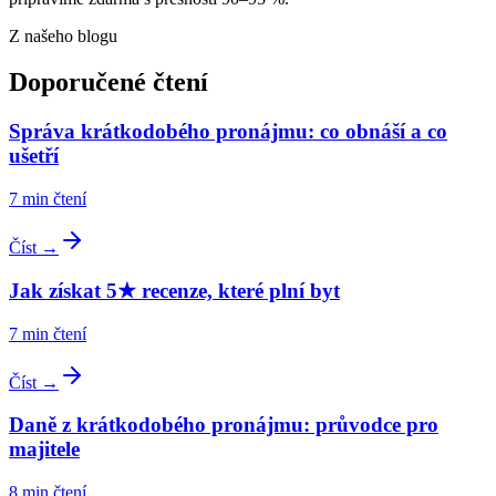
Z našeho blogu
Doporučené čtení
Správa krátkodobého pronájmu: co obnáší a co
ušetří
7
min čtení
Číst →
Jak získat 5★ recenze, které plní byt
7
min čtení
Číst →
Daně z krátkodobého pronájmu: průvodce pro
majitele
8
min čtení