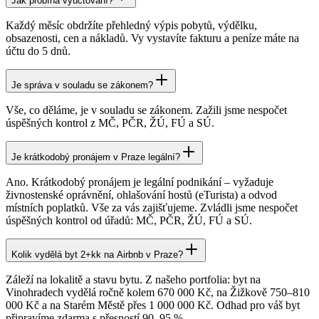
Jak probíhá vyúčtování?
Každý měsíc obdržíte přehledný výpis pobytů, výdělku,
obsazenosti, cen a nákladů. Vy vystavíte fakturu a peníze máte na
účtu do 5 dnů.
Je správa v souladu se zákonem?
Vše, co děláme, je v souladu se zákonem. Zažili jsme nespočet
úspěšných kontrol z MČ, PČR, ŽÚ, FÚ a SÚ.
Je krátkodobý pronájem v Praze legální?
Ano. Krátkodobý pronájem je legální podnikání – vyžaduje
živnostenské oprávnění, ohlašování hostů (eTurista) a odvod
místních poplatků. Vše za vás zajišťujeme. Zvládli jsme nespočet
úspěšných kontrol od úřadů: MČ, PČR, ŽÚ, FÚ a SÚ.
Kolik vydělá byt 2+kk na Airbnb v Praze?
Záleží na lokalitě a stavu bytu. Z našeho portfolia: byt na
Vinohradech vydělá ročně kolem 670 000 Kč, na Žižkově 750–810
000 Kč a na Starém Městě přes 1 000 000 Kč. Odhad pro váš byt
připravíme zdarma s přesností 90–95 %.