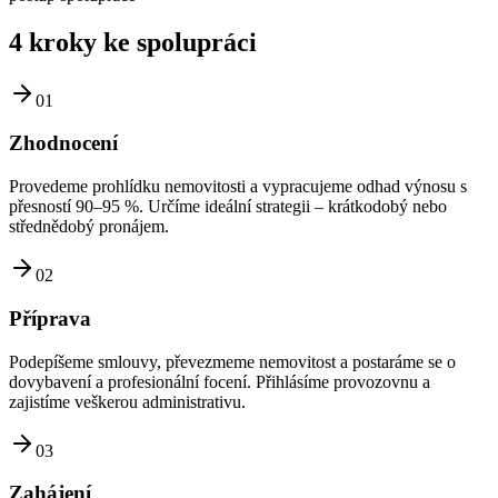
4 kroky ke spolupráci
01
Zhodnocení
Provedeme prohlídku nemovitosti a vypracujeme odhad výnosu s
přesností 90–95 %. Určíme ideální strategii – krátkodobý nebo
střednědobý pronájem.
02
Příprava
Podepíšeme smlouvy, převezmeme nemovitost a postaráme se o
dovybavení a profesionální focení. Přihlásíme provozovnu a
zajistíme veškerou administrativu.
03
Zahájení