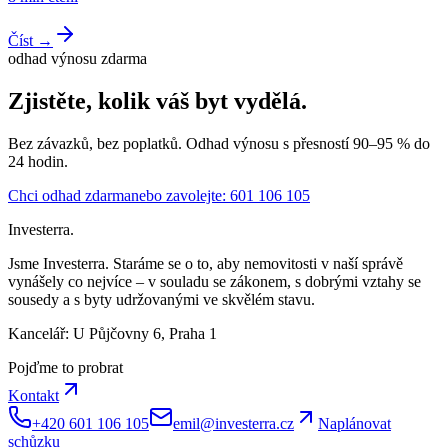
Číst →
odhad výnosu zdarma
Zjistěte, kolik váš byt vydělá.
Bez závazků, bez poplatků. Odhad výnosu s přesností 90–95 % do
24 hodin.
Chci odhad zdarma
nebo zavolejte: 601 106 105
Investerra.
Jsme Investerra. Staráme se o to, aby nemovitosti v naší správě
vynášely co nejvíce – v souladu se zákonem, s dobrými vztahy se
sousedy a s byty udržovanými ve skvělém stavu.
Kancelář: U Půjčovny 6, Praha 1
Pojďme to probrat
Kontakt
+420 601 106 105
emil@investerra.cz
Naplánovat
schůzku