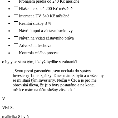
Pronájem prádla od 240 Kč měsíčně
Hlášení cizinců 200 Kč měsíčně
Internet a TV 549 Kč měsíčně
Realitní služby 3 %
Návrh kupní a zástavní smlouvy
Návrh na vklad zástavního práva
Advokátní úschova
Kontrola celého procesu
o byty se stará tým, i když bydlíte v zahraničí
„
Svou první garsoniéru jsem nechala do správy
Investerry 12 let zpátky. Dnes mám 8 bytů a o všechny
se mi stará tým Investerry. Nežiji v ČR a je pro mě
obrovská úleva, že je o byty postaráno a na konci
měsíce mám na účtu slušný zůstatek.
“
V
Vivi S.
majitelka 8 bytů