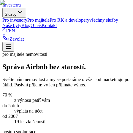
Investerra
Služby
Pro investory
Pro majitele
Pro RK a developery
všechny služby
Naše byty
Blog
O nás
Kontakt
ČJ
/
EN
Zavolat
pro majitele nemovitostí
Správa Airbnb bez starostí.
Svěřte nám nemovitost a my se postaráme o vše – od marketingu po
úklid. Pasivní příjem: vy jen přijímáte výnos.
70 %
z výnosu patří vám
do 5 dnů
výplata na účet
od 2007
19 let zkušeností
postup spolupráce