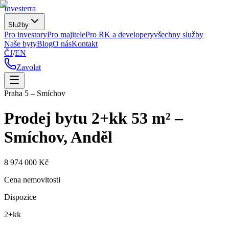
Investerra
Služby
Pro investory
Pro majitele
Pro RK a developery
všechny služby
Naše byty
Blog
O nás
Kontakt
ČJ
/
EN
Zavolat
Praha 5 – Smíchov
Prodej bytu 2+kk 53 m² –
Smíchov, Anděl
8 974 000 Kč
Cena nemovitosti
Dispozice
2+kk