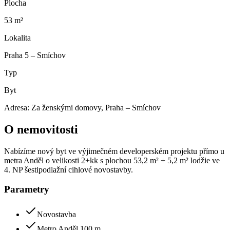
Plocha
53 m²
Lokalita
Praha 5 – Smíchov
Typ
Byt
Adresa:
Za ženskými domovy, Praha – Smíchov
O nemovitosti
Nabízíme nový byt ve výjimečném developerském projektu přímo u
metra Anděl o velikosti 2+kk s plochou 53,2 m² + 5,2 m² lodžie ve
4. NP šestipodlažní cihlové novostavby.
Parametry
Novostavba
Metro Anděl 100 m