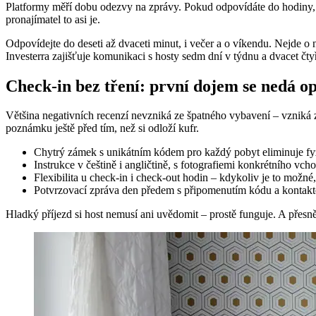
Platformy měří dobu odezvy na zprávy. Pokud odpovídáte do hodiny, al
pronajímatel to asi je.
Odpovídejte do deseti až dvaceti minut, i večer a o víkendu. Nejde o 
Investerra zajišťuje komunikaci s hosty sedm dní v týdnu a dvacet čty
Check-in bez tření: první dojem se nedá o
Většina negativních recenzí nevzniká ze špatného vybavení – vzniká z
poznámku ještě před tím, než si odloží kufr.
Chytrý zámek s unikátním kódem pro každý pobyt eliminuje fyz
Instrukce v češtině i angličtině, s fotografiemi konkrétního vch
Flexibilita u check-in i check-out hodin – kdykoliv je to možné, 
Potvrzovací zpráva den předem s připomenutím kódu a kontakte
Hladký příjezd si host nemusí ani uvědomit – prostě funguje. A přesn