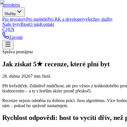
Investerra
Služby
Pro investory
Pro majitele
Pro RK a developery
všechny služby
Naše byty
Blog
O nás
Kontakt
ČJ
/
EN
Zavolat
Správa pronájmu
Jak získat 5★ recenze, které plní byt
28. dubna 2026
7
min čtení
Pět hvězdiček. Zdánlivě maličkost, ale pro výnos z krátkodobého pro
hodnocením – a ty s horším skóre prostě přeskočí.
Recenze nejsou odměna za dobrou práci. Jsou algoritmus. Více hodnoce
sám – pokud ho správně nastartujete.
Rychlost odpovědi: host to vycítí dřív, než 