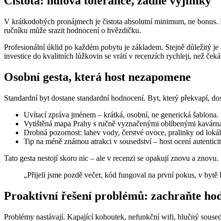
Čistota: nulová tolerance, žádné výjimky
V krátkodobých pronájmech je čistota absolutní minimum, ne bonus. H
ručníku může srazit hodnocení o hvězdičku.
Profesionální úklid po každém pobytu je základem. Stejně důležitý je 
investice do kvalitních lůžkovin se vrátí v recenzích rychleji, než čeká
Osobní gesta, která host nezapomene
Standardní byt dostane standardní hodnocení. Byt, který překvapí, do
Uvítací zpráva jménem – krátká, osobní, ne generická šablona.
Vytištěná mapa Prahy s ručně vyznačenými oblíbenými kavárnam
Drobná pozornost: lahev vody, čerstvé ovoce, pralinky od loká
Tip na méně známou atrakci v sousedství – host ocení autenticit
Tato gesta nestojí skoro nic – ale v recenzi se opakují znovu a znovu. 
„Přijeli jsme pozdě večer, kód fungoval na první pokus, v bytě b
Proaktivní řešení problémů: zachraňte hod
Problémy nastávají. Kapající kohoutek, nefunkční wifi, hlučný souse