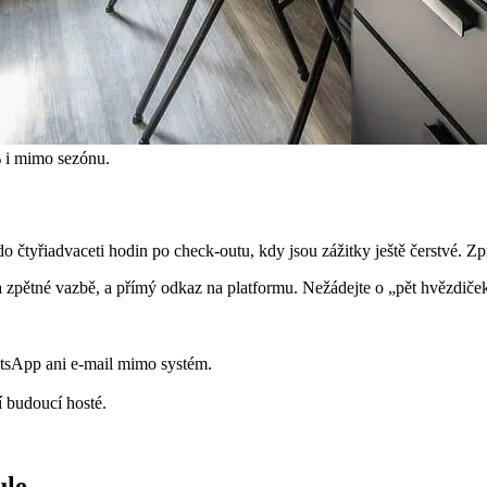
 i mimo sezónu.
o čtyřiadvaceti hodin po check-outu, kdy jsou zážitky ještě čerstvé. Zp
zpětné vazbě, a přímý odkaz na platformu. Nežádejte o „pět hvězdiček"
tsApp ani e-mail mimo systém.
 budoucí hosté.
ule