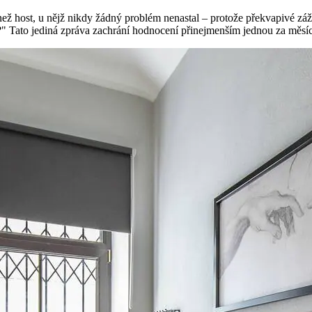
než host, u nějž nikdy žádný problém nenastal – protože překvapivé záž
?" Tato jediná zpráva zachrání hodnocení přinejmenším jednou za měsíc