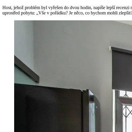
Host, jehož problém byl vyřešen do dvou hodin, napíše lepší recenzi 
uprostřed pobytu: „Vše v pořádku? Je něco, co bychom mohli zlepšit