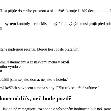
ost přijde do cizího prostoru a okamžitě skenuje každý detail – koupe
ale systém kontroly – checklist, který úklidový tým musí projít před o
te.
stane nadšenou recenzi, kterou host pošle přátelům.
i, restauracemi a zastávkami metra v okolí.
lního výrobce.
u.
„Cítili jsme se jako doma, ne jako v hotelu."
yl košíček s ovocem a mapa s tipy. Příští rok se určitě vrátíme."
nocení dřív, než bude pozdě
d. Jak na ně zareagujete, rozhodne o výsledném hodnocení víc než sam