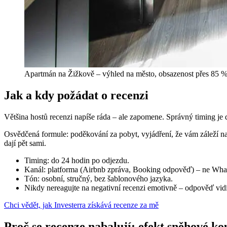
Apartmán na Žižkově – výhled na město, obsazenost přes 85 %
Jak a kdy požádat o recenzi
Většina hostů recenzi napíše ráda – ale zapomene. Správný timing je d
Osvědčená formule: poděkování za pobyt, vyjádření, že vám záleží na 
dají pět sami.
Timing: do 24 hodin po odjezdu.
Kanál: platforma (Airbnb zpráva, Booking odpověď) – ne Wha
Tón: osobní, stručný, bez šablonového jazyka.
Nikdy nereagujte na negativní recenzi emotivně – odpověď vidí
Chci vědět, jak Investerra získává recenze za mě
Proč se recenze nabalují: efekt sněhové ko