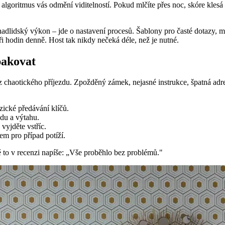
goritmus vás odmění viditelností. Pokud mlčíte přes noc, skóre klesá –
nadlidský výkon – jde o nastavení procesů. Šablony pro časté dotazy, m
ři hodin denně. Host tak nikdy nečeká déle, než je nutné.
pakovat
 chaotického příjezdu. Zpožděný zámek, nejasné instrukce, špatná adre
ické předávání klíčů.
odu a výtahu.
vyjděte vstříc.
m pro případ potíží.
ě to v recenzi napíše: „Vše proběhlo bez problémů."