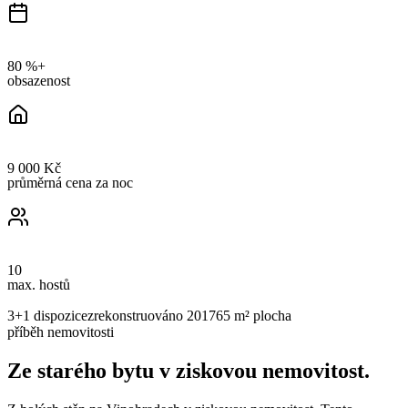
80 %+
obsazenost
9 000 Kč
průměrná cena za noc
10
max. hostů
3+1
dispozice
zrekonstruováno
2017
65 m²
plocha
příběh nemovitosti
Ze starého bytu v ziskovou nemovitost.