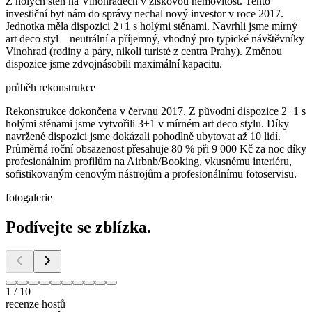
Z holých stěn na Vinohradech v ziskovou nemovitost. Tento
investiční byt nám do správy nechal nový investor v roce 2017.
Jednotka měla dispozici 2+1 s holými stěnami. Navrhli jsme mírný
art deco styl – neutrální a příjemný, vhodný pro typické návštěvníky
Vinohrad (rodiny a páry, nikoli turisté z centra Prahy). Změnou
dispozice jsme zdvojnásobili maximální kapacitu.
průběh rekonstrukce
Rekonstrukce dokončena v červnu 2017. Z původní dispozice 2+1 s
holými stěnami jsme vytvořili 3+1 v mírném art deco stylu. Díky
navržené dispozici jsme dokázali pohodlně ubytovat až 10 lidí.
Průměrná roční obsazenost přesahuje 80 % při 9 000 Kč za noc díky
profesionálním profilům na Airbnb/Booking, vkusnému interiéru,
sofistikovaným cenovým nástrojům a profesionálnímu fotoservisu.
fotogalerie
Podívejte se zblízka.
1
/
10
recenze hostů