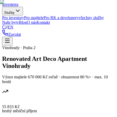
Investerra
Služby
Pro investory
Pro majitele
Pro RK a developery
všechny služby
Naše byty
Blog
O nás
Kontakt
ČJ
/
EN
Zavolat
Vinohrady · Praha 2
Renovated Art Deco Apartment
Vinohrady
Výnos majitele 670 000 Kč ročně · obsazenost 80 %+ · max. 10
hostů
55 833 Kč
hrubý měsíční příjem