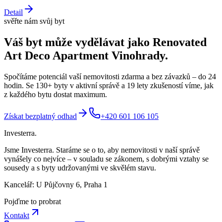
Detail
svěřte nám svůj byt
Váš byt může vydělávat jako
Renovated
Art Deco Apartment Vinohrady
.
Spočítáme potenciál vaší nemovitosti zdarma a bez závazků – do 24
hodin. Se 130+ byty v aktivní správě a 19 lety zkušeností víme, jak
z každého bytu dostat maximum.
Získat bezplatný odhad
+420 601 106 105
Investerra.
Jsme Investerra. Staráme se o to, aby nemovitosti v naší správě
vynášely co nejvíce – v souladu se zákonem, s dobrými vztahy se
sousedy a s byty udržovanými ve skvělém stavu.
Kancelář: U Půjčovny 6, Praha 1
Pojďme to probrat
Kontakt