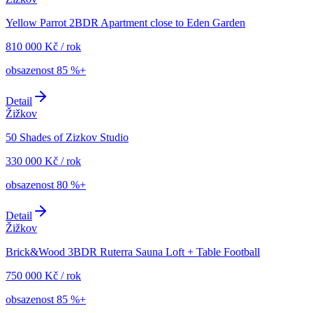
Yellow Parrot 2BDR Apartment close to Eden Garden
810 000
Kč
/
rok
obsazenost
85 %+
Detail
Žižkov
50 Shades of Zizkov Studio
330 000
Kč
/
rok
obsazenost
80 %+
Detail
Žižkov
Brick&Wood 3BDR Ruterra Sauna Loft + Table Football
750 000
Kč
/
rok
obsazenost
85 %+