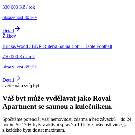
330 000
Kč
/
rok
obsazenost
80 %+
Detail
Žižkov
Brick&Wood 3BDR Ruterra Sauna Loft + Table Football
750 000
Kč
/
rok
obsazenost
85 %+
Detail
svěřte nám svůj byt
Váš byt může vydělávat jako
Royal
Apartment se saunou a kulečníkem
.
Spočítáme potenciál vaší nemovitosti zdarma a bez závazků – do 24
hodin. Se 130+ byty v aktivní správě a 19 lety zkušeností víme, jak
z každého bytu dostat maximum.