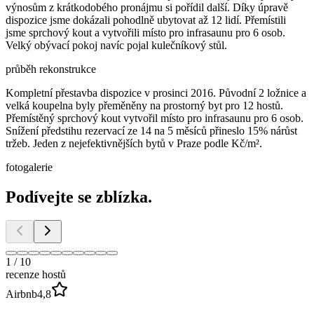
výnosům z krátkodobého pronájmu si pořídil další. Díky úpravě
dispozice jsme dokázali pohodlně ubytovat až 12 lidí. Přemístili
jsme sprchový kout a vytvořili místo pro infrasaunu pro 6 osob.
Velký obývací pokoj navíc pojal kulečníkový stůl.
průběh rekonstrukce
Kompletní přestavba dispozice v prosinci 2016. Původní 2 ložnice a
velká koupelna byly přeměněny na prostorný byt pro 12 hostů.
Přemístěný sprchový kout vytvořil místo pro infrasaunu pro 6 osob.
Snížení předstihu rezervací ze 14 na 5 měsíců přineslo 15% nárůst
tržeb. Jeden z nejefektivnějších bytů v Praze podle Kč/m².
fotogalerie
Podívejte se zblízka.
1
/
10
recenze hostů
Airbnb
4,8