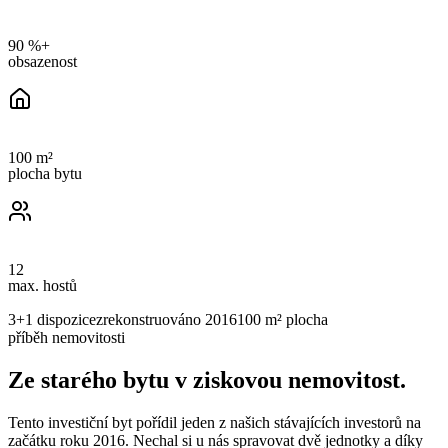
90 %+
obsazenost
100 m²
plocha bytu
12
max. hostů
3+1
dispozice
zrekonstruováno
2016
100 m²
plocha
příběh nemovitosti
Ze starého bytu v ziskovou nemovitost.
Tento investiční byt pořídil jeden z našich stávajících investorů na
začátku roku 2016. Nechal si u nás spravovat dvě jednotky a díky