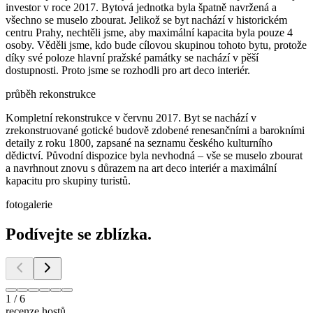
investor v roce 2017. Bytová jednotka byla špatně navržená a
všechno se muselo zbourat. Jelikož se byt nachází v historickém
centru Prahy, nechtěli jsme, aby maximální kapacita byla pouze 4
osoby. Věděli jsme, kdo bude cílovou skupinou tohoto bytu, protože
díky své poloze hlavní pražské památky se nachází v pěší
dostupnosti. Proto jsme se rozhodli pro art deco interiér.
průběh rekonstrukce
Kompletní rekonstrukce v červnu 2017. Byt se nachází v
zrekonstruované gotické budově zdobené renesančními a barokními
detaily z roku 1800, zapsané na seznamu českého kulturního
dědictví. Původní dispozice byla nevhodná – vše se muselo zbourat
a navrhnout znovu s důrazem na art deco interiér a maximální
kapacitu pro skupiny turistů.
fotogalerie
Podívejte se zblízka.
1
/
6
recenze hostů