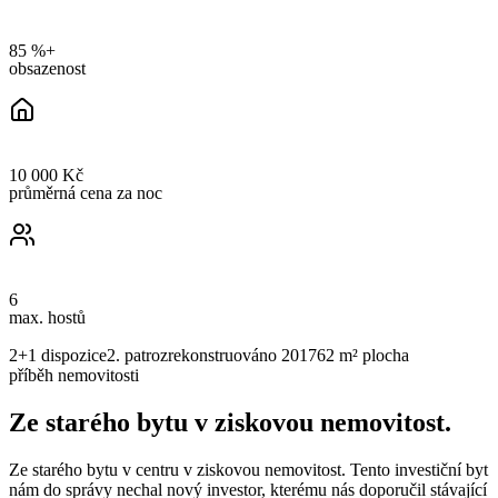
85 %+
obsazenost
10 000 Kč
průměrná cena za noc
6
max. hostů
2+1
dispozice
2. patro
zrekonstruováno
2017
62 m²
plocha
příběh nemovitosti
Ze starého bytu v ziskovou nemovitost.
Ze starého bytu v centru v ziskovou nemovitost. Tento investiční byt
nám do správy nechal nový investor, kterému nás doporučil stávající