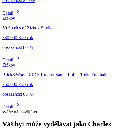
obsazenost
85 %+
Detail
Žižkov
50 Shades of Zizkov Studio
330 000
Kč
/
rok
obsazenost
80 %+
Detail
Žižkov
Brick&Wood 3BDR Ruterra Sauna Loft + Table Football
750 000
Kč
/
rok
obsazenost
85 %+
Detail
svěřte nám svůj byt
Váš byt může vydělávat jako
Charles