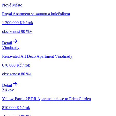
Nové Město
Royal Apartment se saunou a kulečníkem
1 200 000
Kč
/
rok
obsazenost
90 %+
Detail
Vinohrady
Renovated Art Deco Apartment Vinohrady
670 000
Kč
/
rok
obsazenost
80 %+
Detail
Žižkov
Yellow Parrot 2BDR Apartment close to Eden Garden
810 000
Kč
/
rok