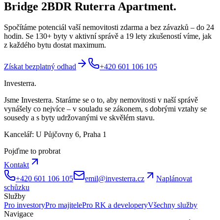
Bridge 2BDR Ruterra Apartment
.
Spočítáme potenciál vaší nemovitosti zdarma a bez závazků – do 24
hodin. Se 130+ byty v aktivní správě a 19 lety zkušeností víme, jak
z každého bytu dostat maximum.
Získat bezplatný odhad
+420 601 106 105
Investerra.
Jsme Investerra. Staráme se o to, aby nemovitosti v naší správě
vynášely co nejvíce – v souladu se zákonem, s dobrými vztahy se
sousedy a s byty udržovanými ve skvělém stavu.
Kancelář: U Půjčovny 6, Praha 1
Pojďme to probrat
Kontakt
+420 601 106 105
emil@investerra.cz
Naplánovat
schůzku
Služby
Pro investory
Pro majitele
Pro RK a developery
Všechny služby
Navigace