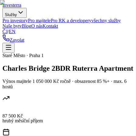
Investerra
Služby
Pro investory
Pro majitele
Pro RK a developery
všechny služby
Naše byty
Blog
O nás
Kontakt
ČJ
/
EN
Zavolat
Staré Město · Praha 1
Charles Bridge 2BDR Ruterra Apartment
Výnos majitele 1 050 000 Kč ročně · obsazenost 85 %+ · max. 6
hostů
87 500 Kč
hrubý měsíční příjem