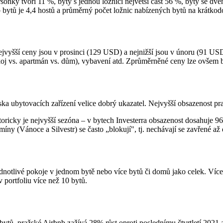
onky tvoří 11 %, byty s jednou ložnicí největší část 56 %, byty se dv
 bytů je 4,4 hostů a průměrný počet ložnic nabízených bytů na krátkod
vyšší ceny jsou v prosinci (129 USD) a nejnižší jsou v únoru (91 USD)
pokoj vs. apartmán vs. dům), vybavení atd. Zprůměrněné ceny lze ovšem 
ka ubytovacích zařízení velice dobrý ukazatel. Nejvyšší obsazenost pra
istoricky je nejvyšší sezóna – v bytech Investerra obsazenost dosahuje
míny (Vánoce a Silvestr) se často „blokují", tj. nechávají se zavřené až
ednotlivé pokoje v jednom bytě nebo více bytů či domů jako celek. Více
 portfoliu více než 10 bytů.
ytů, pražské Airbnb zažívá 28% růst oproti poslednímu čtvrtletí 2021 a