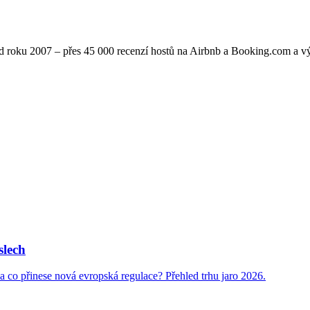
 od roku 2007 – přes 45 000 recenzí hostů na Airbnb a Booking.com a 
slech
a co přinese nová evropská regulace? Přehled trhu jaro 2026.