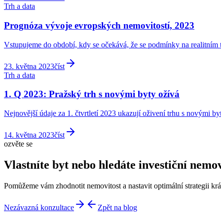
Trh a data
Prognóza vývoje evropských nemovitostí, 2023
Vstupujeme do období, kdy se očekává, že se podmínky na realitním 
23. května 2023
číst
Trh a data
1. Q 2023: Pražský trh s novými byty ožívá
Nejnovější údaje za 1. čtvrtletí 2023 ukazují oživení trhu s novými by
14. května 2023
číst
ozvěte se
Vlastníte byt nebo hledáte investiční nemov
Pomůžeme vám zhodnotit nemovitost a nastavit optimální strategii 
Nezávazná konzultace
Zpět na blog