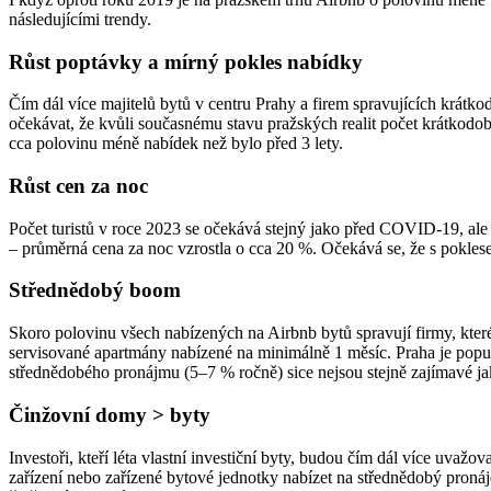
následujícími trendy.
Růst poptávky a mírný pokles nabídky
Čím dál více majitelů bytů v centru Prahy a firem spravujících krátk
očekávat, že kvůli současnému stavu pražských realit počet krátkodobě
cca polovinu méně nabídek než bylo před 3 lety.
Růst cen za noc
Počet turistů v roce 2023 se očekává stejný jako před COVID-19, ale
– průměrná cena za noc vzrostla o cca 20 %. Očekává se, že s pokles
Střednědobý boom
Skoro polovinu všech nabízených na Airbnb bytů spravují firmy, kter
servisované apartmány nabízené na minimálně 1 měsíc. Praha je populár
střednědobého pronájmu (5–7 % ročně) sice nejsou stejně zajímavé jak
Činžovní domy > byty
Investoři, kteří léta vlastní investiční byty, budou čím dál více uva
zařízení nebo zařízené bytové jednotky nabízet na střednědobý pronáj