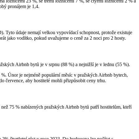
ěma ložnicemi 23 %, se třemi ložnicemi 7 %, se čtyřmi ložnicemi 2 % a
obý pronájem je 1,4.
. Tyto údaje nemají velkou vypovídací schopnost, protože existuje
brát jako vodítko, pokud uvažujeme o ceně za 2 noci pro 2 hosty.
žských Airbnb bytů je v srpnu (88 %) a nejnižší je v lednu (55 %).
 96 %. Únor je nejméně populární měsíc v pražských Airbnb bytech,
 do července, aby hostitelé mohli přizpůsobit ceny trhu.
 než 75 % nabízených pražských Airbnb bytů patří hostitelům, kteří
 2% čtvrtletní růst v roce 2023. Do budoucna lze počítat s