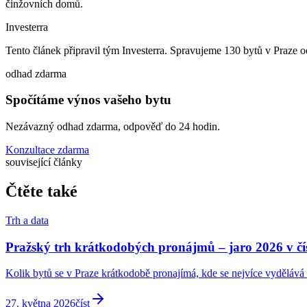
činžovních domů.
Investerra
Tento článek připravil tým Investerra. Spravujeme 130 bytů v Praze
odhad zdarma
Spočítáme výnos vašeho bytu
Nezávazný odhad zdarma, odpověď do 24 hodin.
Konzultace zdarma
související články
Čtěte také
Trh a data
Pražský trh krátkodobých pronájmů – jaro 2026 v čí
Kolik bytů se v Praze krátkodobě pronajímá, kde se nejvíce vydělává 
27. května 2026
číst