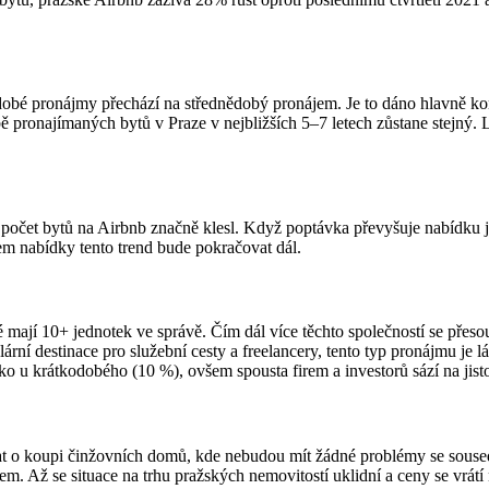
odobé pronájmy přechází na střednědobý pronájem. Je to dáno hlavně kon
 pronajímaných bytů v Praze v nejbližších 5–7 letech zůstane stejný. L
 počet bytů na Airbnb značně klesl. Když poptávka převyšuje nabídku j
em nabídky tento trend bude pokračovat dál.
é mají 10+ jednotek ve správě. Čím dál více těchto společností se pře
ní destinace pro služební cesty a freelancery, tento typ pronájmu je l
o u krátkodobého (10 %), ovšem spousta firem a investorů sází na jisto
žovat o koupi činžovních domů, kde nebudou mít žádné problémy se souse
em. Až se situace na trhu pražských nemovitostí uklidní a ceny se vrát