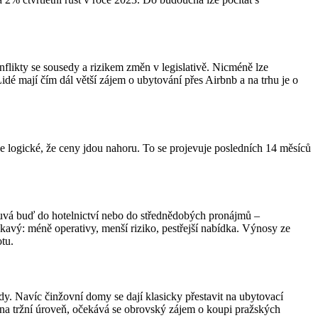
flikty se sousedy a rizikem změn v legislativě. Nicméně lze
idé mají čím dál větší zájem o ubytování přes Airbnb a na trhu je o
e logické, že ceny jdou nahoru. To se projevuje posledních 14 měsíců
souvá buď do hotelnictví nebo do střednědobých pronájmů –
ákavý: méně operativy, menší riziko, pestřejší nabídka. Výnosy ze
tu.
dy. Navíc činžovní domy se dají klasicky přestavit na ubytovací
í na tržní úroveň, očekává se obrovský zájem o koupi pražských