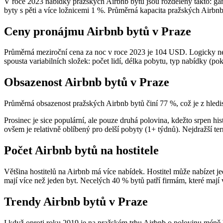
V roce 2023 nabídky pražských Airbnb bytů jsou rozděleny takto: gars
byty s pěti a více ložnicemi 1 %. Průměrná kapacita pražských Airbnb
Ceny pronájmu Airbnb bytů v Praze
Průměrná meziroční cena za noc v roce 2023 je 104 USD. Logicky nej
spousta variabilních složek: počet lidí, délka pobytu, typ nabídky (
Obsazenost Airbnb bytů v Praze
Průměrná obsazenost pražských Airbnb bytů činí 77 %, což je z hledis
Prosinec je sice populární, ale pouze druhá polovina, kdežto srpen h
ovšem je relativně oblíbený pro delší pobyty (1+ týdnů). Nejdražší ter
Počet Airbnb bytů na hostitele
Většina hostitelů na Airbnb má více nabídek. Hostitel může nabízet j
mají více než jeden byt. Necelých 40 % bytů patří firmám, které mají v
Trendy Airbnb bytů v Praze
I když oproti roku 2019 je na pražském trhu Airbnb o polovinu méně b