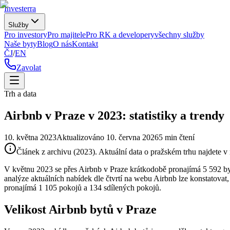
Investerra
Služby
Pro investory
Pro majitele
Pro RK a developery
všechny služby
Naše byty
Blog
O nás
Kontakt
ČJ
/
EN
Zavolat
Trh a data
Airbnb v Praze v 2023: statistiky a trendy
10. května 2023
Aktualizováno
10. června 2026
5
min čtení
Článek z archivu (2023). Aktuální data o pražském trhu najdete v 
V květnu 2023 se přes Airbnb v Praze krátkodobě pronajímá 5 592 byt
analýze aktuálních nabídek dle čtvrtí na webu Airbnb lze konstatova
pronajímá 1 105 pokojů a 134 sdílených pokojů.
Velikost Airbnb bytů v Praze