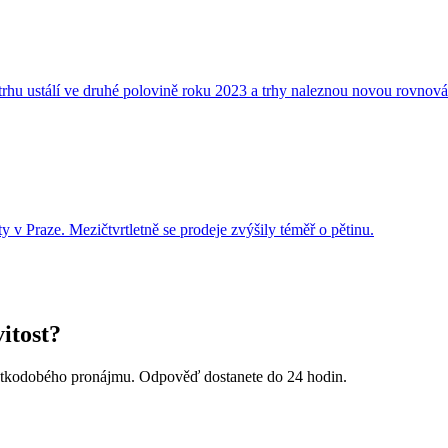
trhu ustálí ve druhé polovině roku 2023 a trhy naleznou novou rovnov
ty v Praze. Mezičtvrtletně se prodeje zvýšily téměř o pětinu.
itost?
krátkodobého pronájmu. Odpověď dostanete do 24 hodin.